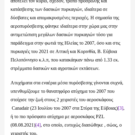
αποτελεί τον κύριο, σχεδόν, τρόπο προσβολής και
κατάσβεσης των δασικών πυρκαγιών, ιδιαίτερα σε
δύσβατες και απομακρυσμένες περιοχές. Η σημασία της
αεροπυρόσβεσης φάνηκε ιδιαίτερα στην χώρα μας στην
αντιμετώπιση μεγάλων δασικών πυρκαγιών τόσο για
παράδειγμα στην φωτιά της Ηλείας το 2007, όσο και στις
πυρκαγιές του 2021 σε Αττική και Κορινθία, Β. Εύβοια
Πελοπόννησο κ.λ.π, που κατακάηκαν πάνω από 1.33 εκ.
στρέμματα δασικών και αγροτικών εκτάσεων.
Ατυχήματα στα εναέρια μέσα πυρόσβεσης γίνονται συχνά,
υπενθυμίζουμε το θανατηφόρο ατύχημα του 2007 που
στοίχισε την ζωή στους 2 χειριστές του αεροσκάφους
Canadair (23 Ιουλίου του 2007 στα Στύρα της Εύβοιας)
[3]
,
ή το πιο πρόσφατο ατύχημα με αεροσκάφος PZL
(08.08.2021)
[4]
, στο οποίο, ευτυχώς διασώθηκε , σώος, ο
χειριστής του.