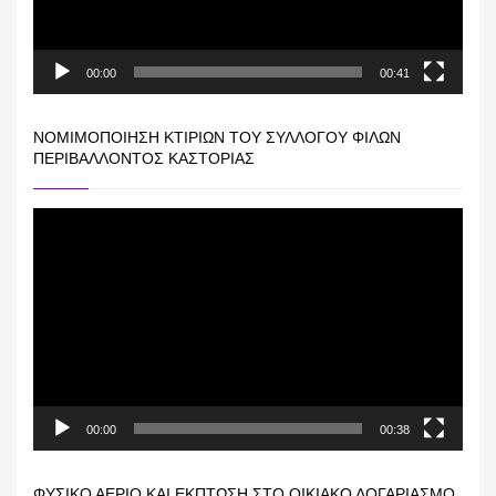
00:00
00:41
ΝΟΜΙΜΟΠΟΊΗΣΗ ΚΤΙΡΊΩΝ ΤΟΥ ΣΥΛΛΌΓΟΥ ΦΊΛΩΝ
ΠΕΡΙΒΆΛΛΟΝΤΟΣ ΚΑΣΤΟΡΙΆΣ
Πρόγραμμα
Αναπαραγωγής
Βίντεο
00:00
00:38
ΦΥΣΙΚΌ ΑΈΡΙΟ ΚΑΙ ΕΚΠΤΩΣΗ ΣΤΟ ΟΙΚΙΑΚΌ ΛΟΓΑΡΙΑΣΜΌ