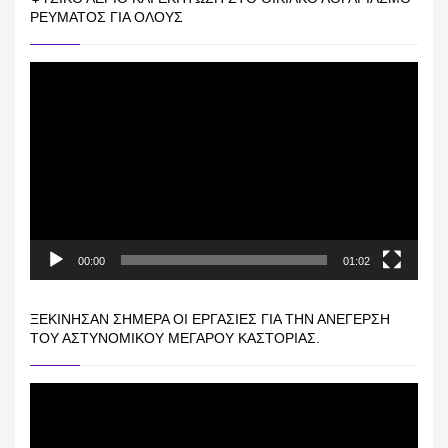
ΡΕΎΜΑΤΟΣ ΓΙΑ ΟΛΟΥΣ
Πρόγραμμα
Αναπαραγωγής
Βίντεο
00:00
01:02
ΞΕΚΊΝΗΣΑΝ ΣΉΜΕΡΑ ΟΙ ΕΡΓΑΣΊΕΣ ΓΙΑ ΤΗΝ ΑΝΈΓΕΡΣΗ
ΤΟΥ ΑΣΤΥΝΟΜΙΚΟΎ ΜΕΓΆΡΟΥ ΚΑΣΤΟΡΙΆΣ.
Πρόγραμμα
Αναπαραγωγής
Βίντεο