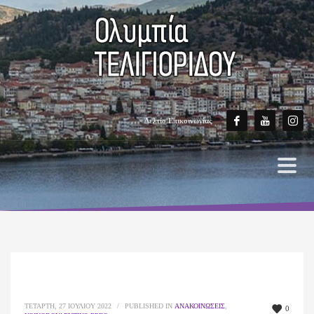
Δελτίο Επικοινωνίας
ΤΕΤΆΡΤΗ, 27 ΙΟΥΛΊΟΥ 2022
/
PUBLISHED IN
ΑΝΑΚΟΙΝΏΣΕΙΣ
,
0