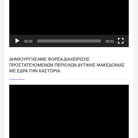
00:00
00:31
ΔΗΜΙΟΥΡΓΉΣΑΜΕ ΦΟΡΈΑ ΔΙΑΧΕΊΡΙΣΗΣ
ΠΡΟΣΤΑΤΕΥΌΜΕΝΩΝ ΠΕΡΙΟΧΏΝ ΔΥΤΙΚΉΣ ΜΑΚΕΔΟΝΊΑΣ
ΜΕ ΈΔΡΑ ΤΗΝ ΚΑΣΤΟΡΙΆ.
Πρόγραμμα
Αναπαραγωγής
Βίντεο