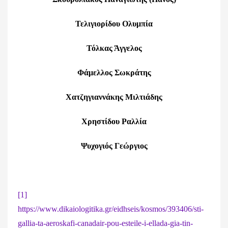
Τελιγιορίδου Ολυμπία
Τόλκας Άγγελος
Φάμελλος Σωκράτης
Χατζηγιαννάκης Μιλτιάδης
Χρηστίδου Ραλλία
Ψυχογιός Γεώργιος
[1]
https://www.dikaiologitika.gr/eidhseis/kosmos/393406/sti-
gallia-ta-aeroskafi-canadair-pou-esteile-i-ellada-gia-tin-