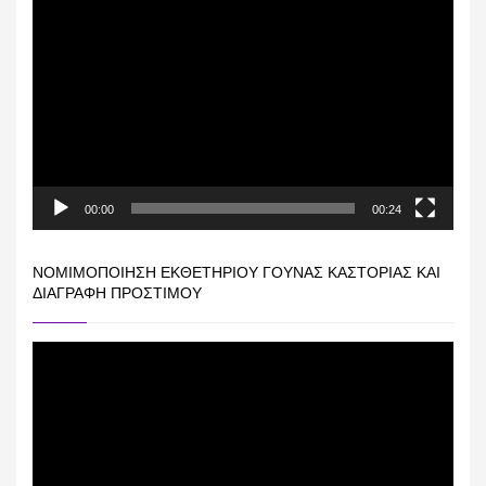
Πρόγραμμα
Αναπαραγωγής
Βίντεο
00:00
00:24
ΝΟΜΙΜΟΠΟΊΗΣΗ ΕΚΘΕΤΗΡΊΟΥ ΓΟΎΝΑΣ ΚΑΣΤΟΡΙΆΣ ΚΑΙ
ΔΙΑΓΡΑΦΉ ΠΡΟΣΤΊΜΟΥ
Πρόγραμμα
Αναπαραγωγής
Βίντεο