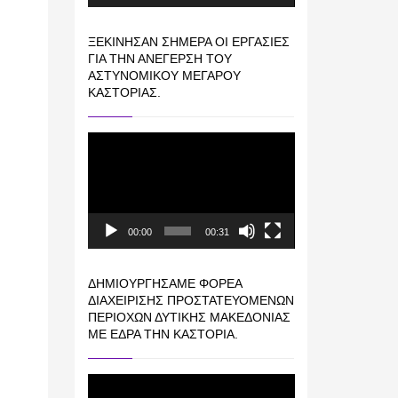
ΞΕΚΊΝΗΣΑΝ ΣΉΜΕΡΑ ΟΙ ΕΡΓΑΣΊΕΣ
ΓΙΑ ΤΗΝ ΑΝΈΓΕΡΣΗ ΤΟΥ
ΑΣΤΥΝΟΜΙΚΟΎ ΜΕΓΆΡΟΥ
ΚΑΣΤΟΡΙΆΣ.
Πρόγραμμα
Αναπαραγωγής
Βίντεο
00:00
00:31
ΔΗΜΙΟΥΡΓΉΣΑΜΕ ΦΟΡΈΑ
ΔΙΑΧΕΊΡΙΣΗΣ ΠΡΟΣΤΑΤΕΥΌΜΕΝΩΝ
ΠΕΡΙΟΧΏΝ ΔΥΤΙΚΉΣ ΜΑΚΕΔΟΝΊΑΣ
ΜΕ ΈΔΡΑ ΤΗΝ ΚΑΣΤΟΡΙΆ.
Πρόγραμμα