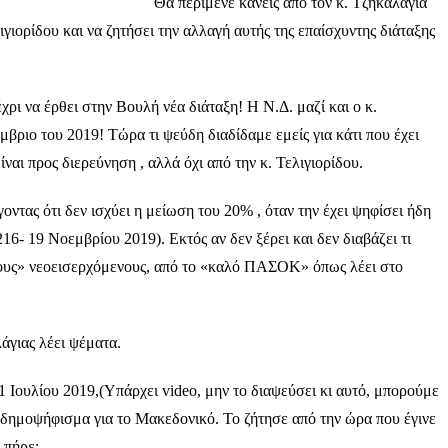
Θα περίμενε κανείς από τον κ. Τζηκαλάγια
γιορίδου και να ζητήσει την αλλαγή αυτής της επαίσχυντης διάταξης
χρι να έρθει στην Βουλή νέα διάταξη! Η Ν.Δ. μαζί και ο κ.
βριο του 2019! Τώρα τι ψεύδη διαδίδαμε εμείς για κάτι που έχει
ναι προς διερεύνηση , αλλά όχι από την κ. Τελιγιορίδου.
οντας ότι δεν ισχύει η μείωση του 20% , όταν την έχει ψηφίσει ήδη
16- 19 Νοεμβρίου 2019). Εκτός αν δεν ξέρει και δεν διαβάζει τι
τους» νεοεισερχόμενους, από το «καλό ΠΑΣΟΚ» όπως λέει στο
άγιας λέει ψέματα.
1 Ιουλίου 2019,(Υπάρχει video, μην το διαψεύσει κι αυτό, μπορούμε
σε δημοψήφισμα για το Μακεδονικό. Το ζήτησε από την ώρα που έγινε
 πήρε;