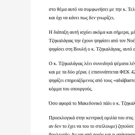
στο θέμα αυτό να συμφωνήσει με την κ. Τελι
και όχι να κάνει πως δεν γνωρίζει.
Η διάταξη αυτή ισχύει ακόμα και σήμερα, μέ
Τζηκαλάγιας την έχουν ψηφίσει από τον Νοέμ
ψηφίσει στη Βουλή ο κ. Τζηκαλάγιας, αυτό εί
Ο κ. Τζηκαλάγιας λέει συνειδητά ψέματα λέγ
και με τα δύο χέρια. ( επισυνάπτεται ΦΕΚ 42
ψηφίζει επηρεαζόμενος από τους «αδιάβασ
κόμμα του υπουργούς.
Όσο αφορά το Μακεδονικό πάλι ο κ. Τζηκαλ
Προεκλογικά στην κεντρική ομιλία του στις 
αν δεν το έχει να του το στείλουμε) ζητού
βουλευτής; Αν ναι από ποιόν και τι απάντηση