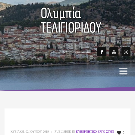
Δελτίο Επικοινωνίας
ΚΥΡΙΑΚΉ, 02 ΙΟΥΝΊΟΥ 2019
/
PUBLISHED IN
ΚΥΒΕΡΝΗΤΙΚΌ ΈΡΓΟ ΣΤΗΝ
0