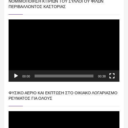
ΝΟΜΙΜΟΠΟΊΗΣΗ ΚΤΙΡΊΩΝ ΤΟΥ ΣΥΛΛΌΓΟΥ ΦΊΛΩΝ
ΠΕΡΙΒΆΛΛΟΝΤΟΣ ΚΑΣΤΟΡΙΆΣ
Πρόγραμμα
Αναπαραγωγής
Βίντεο
00:00
00:38
ΦΥΣΙΚΌ ΑΈΡΙΟ ΚΑΙ ΕΚΠΤΩΣΗ ΣΤΟ ΟΙΚΙΑΚΌ ΛΟΓΑΡΙΑΣΜΌ
ΡΕΎΜΑΤΟΣ ΓΙΑ ΟΛΟΥΣ
Πρόγραμμα
Αναπαραγωγής
Βίντεο