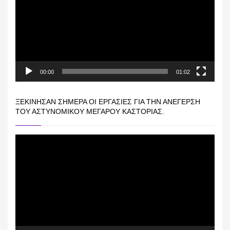
00:00
01:02
ΞΕΚΊΝΗΣΑΝ ΣΉΜΕΡΑ ΟΙ ΕΡΓΑΣΊΕΣ ΓΙΑ ΤΗΝ ΑΝΈΓΕΡΣΗ
ΤΟΥ ΑΣΤΥΝΟΜΙΚΟΎ ΜΕΓΆΡΟΥ ΚΑΣΤΟΡΙΆΣ.
Πρόγραμμα
Αναπαραγωγής
Βίντεο