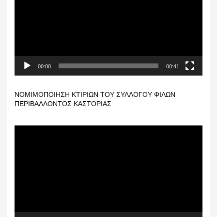
00:00
00:41
ΝΟΜΙΜΟΠΟΊΗΣΗ ΚΤΙΡΊΩΝ ΤΟΥ ΣΥΛΛΌΓΟΥ ΦΊΛΩΝ
ΠΕΡΙΒΆΛΛΟΝΤΟΣ ΚΑΣΤΟΡΙΆΣ
Πρόγραμμα
Αναπαραγωγής
Βίντεο