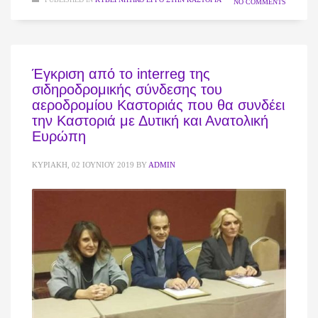
NO COMMENTS
Έγκριση από το interreg της
σιδηροδρομικής σύνδεσης του
αεροδρομίου Καστοριάς που θα συνδέει
την Καστοριά με Δυτική και Ανατολική
Ευρώπη
ΚΥΡΙΑΚΉ, 02 ΙΟΥΝΊΟΥ 2019
BY
ADMIN