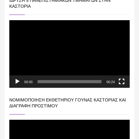
ΊΔΡΥΣΗ 5 ΠΑΝΕΠΙΣΤΗΜΙΑΚΏΝ ΤΜΗΜΆΤΩΝ ΣΤΗΝ
ΚΑΣΤΟΡΙΆ
Πρόγραμμα
Αναπαραγωγής
Βίντεο
00:00
00:24
ΝΟΜΙΜΟΠΟΊΗΣΗ ΕΚΘΕΤΗΡΊΟΥ ΓΟΎΝΑΣ ΚΑΣΤΟΡΙΆΣ ΚΑΙ
ΔΙΑΓΡΑΦΉ ΠΡΟΣΤΊΜΟΥ
Πρόγραμμα
Αναπαραγωγής
Βίντεο