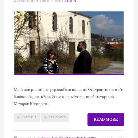
ΚΥΡΙΑΚΉ, 02 ΙΟΥΝΊΟΥ 2019
BY
ADMIN
Μετά από μια επίμονη προσπάθεια και με πολλές γραφειοκρατικές
διαδικασίες , επιτέλους ξεκινάει η ανέγερση του Αστυνομικού
Μεγάρου Καστοριάς.
ΚΑΣΤΟΡΙΑ
ΥΠΟΔΟΜΕΣ
READ MORE
PUBLISHED IN
ΚΥΒΕΡΝΗΤΙΚΌ ΈΡΓΟ ΣΤΗΝ ΚΑΣΤΟΡΙΆ