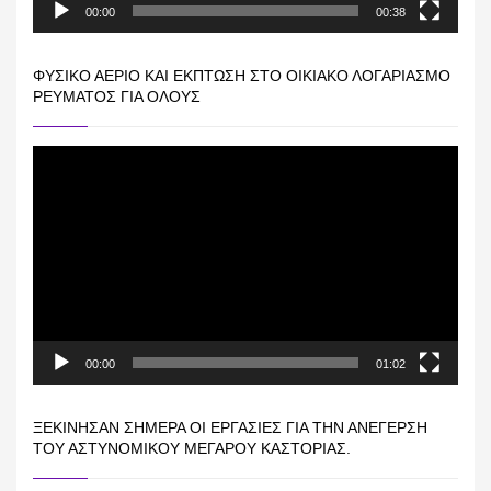
00:00
00:38
ΦΥΣΙΚΌ ΑΈΡΙΟ ΚΑΙ ΕΚΠΤΩΣΗ ΣΤΟ ΟΙΚΙΑΚΌ ΛΟΓΑΡΙΑΣΜΌ
ΡΕΎΜΑΤΟΣ ΓΙΑ ΟΛΟΥΣ
Πρόγραμμα
Αναπαραγωγής
Βίντεο
00:00
01:02
ΞΕΚΊΝΗΣΑΝ ΣΉΜΕΡΑ ΟΙ ΕΡΓΑΣΊΕΣ ΓΙΑ ΤΗΝ ΑΝΈΓΕΡΣΗ
ΤΟΥ ΑΣΤΥΝΟΜΙΚΟΎ ΜΕΓΆΡΟΥ ΚΑΣΤΟΡΙΆΣ.