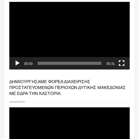
Πρόγραμμα
Αναπαραγωγής
Βίντεο
00:00
00:31
ΔΗΜΙΟΥΡΓΉΣΑΜΕ ΦΟΡΈΑ ΔΙΑΧΕΊΡΙΣΗΣ
ΠΡΟΣΤΑΤΕΥΌΜΕΝΩΝ ΠΕΡΙΟΧΏΝ ΔΥΤΙΚΉΣ ΜΑΚΕΔΟΝΊΑΣ
ΜΕ ΈΔΡΑ ΤΗΝ ΚΑΣΤΟΡΙΆ.
Πρόγραμμα
Αναπαραγωγής
Βίντεο