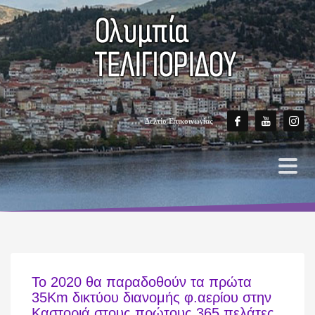
Δελτίο Επικοινωνίας
Το 2020 θα παραδοθούν τα πρώτα
35Km δικτύου διανομής φ.αερίου στην
Καστοριά στους πρώτους 365 πελάτες