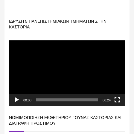
ΊΔΡΥΣΗ 5 ΠΑΝΕΠΙΣΤΗΜΙΑΚΏΝ ΤΜΗΜΆΤΩΝ ΣΤΗΝ
ΚΑΣΤΟΡΙΆ
Πρόγραμμα
Αναπαραγωγής
Βίντεο
00:00
00:24
ΝΟΜΙΜΟΠΟΊΗΣΗ ΕΚΘΕΤΗΡΊΟΥ ΓΟΎΝΑΣ ΚΑΣΤΟΡΙΆΣ ΚΑΙ
ΔΙΑΓΡΑΦΉ ΠΡΟΣΤΊΜΟΥ