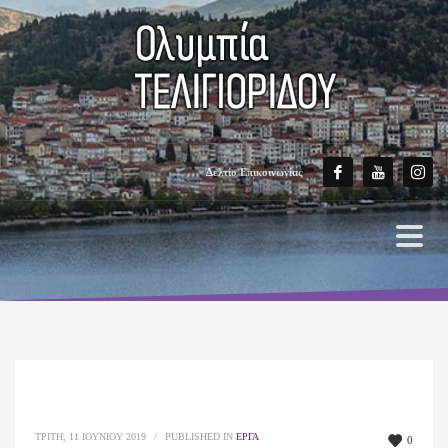
Δελτίο Επικοινωνίας
ΤΡΊΤΗ, 11 ΙΟΥΝΊΟΥ 2019
/
PUBLISHED IN
ΈΡΓΑ
0