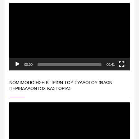
Πρόγραμμα
Αναπαραγωγής
Βίντεο
00:00
00:41
ΝΟΜΙΜΟΠΟΊΗΣΗ ΚΤΙΡΊΩΝ ΤΟΥ ΣΥΛΛΌΓΟΥ ΦΊΛΩΝ
ΠΕΡΙΒΆΛΛΟΝΤΟΣ ΚΑΣΤΟΡΙΆΣ
Πρόγραμμα
Αναπαραγωγής
Βίντεο