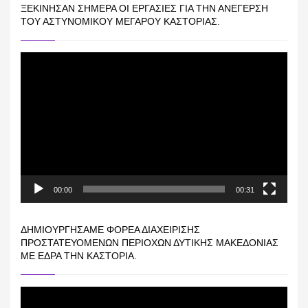
ΞΕΚΊΝΗΣΑΝ ΣΉΜΕΡΑ ΟΙ ΕΡΓΑΣΊΕΣ ΓΙΑ ΤΗΝ ΑΝΈΓΕΡΣΗ
ΤΟΥ ΑΣΤΥΝΟΜΙΚΟΎ ΜΕΓΆΡΟΥ ΚΑΣΤΟΡΙΆΣ.
Πρόγραμμα
Αναπαραγωγής
Βίντεο
00:00
00:31
ΔΗΜΙΟΥΡΓΉΣΑΜΕ ΦΟΡΈΑ ΔΙΑΧΕΊΡΙΣΗΣ
ΠΡΟΣΤΑΤΕΥΌΜΕΝΩΝ ΠΕΡΙΟΧΏΝ ΔΥΤΙΚΉΣ ΜΑΚΕΔΟΝΊΑΣ
ΜΕ ΈΔΡΑ ΤΗΝ ΚΑΣΤΟΡΙΆ.
Πρόγραμμα