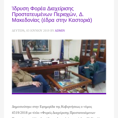
Ίδρυση Φορέα Διαχείρισης
Προστατευμένων Περιοχών, Δ.
Μακεδονίας (έδρα στην Καστοριά)
ΔΕΥΤΈΡΑ, 03 ΙΟΥΝΊΟΥ 2019
BY
ADMIN
Δημοσιεύτηκε στην Εφημερίδα της Κυβερνήσεως ο νόμος
4519/2018 με τίτλο «Φορείς Διαχείρισης Προστατευόμενων