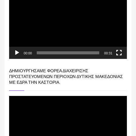
Αναπαραγωγής
Βίντεο
00:00
00:31
ΔΗΜΙΟΥΡΓΉΣΑΜΕ ΦΟΡΈΑ ΔΙΑΧΕΊΡΙΣΗΣ
ΠΡΟΣΤΑΤΕΥΌΜΕΝΩΝ ΠΕΡΙΟΧΏΝ ΔΥΤΙΚΉΣ ΜΑΚΕΔΟΝΊΑΣ
ΜΕ ΈΔΡΑ ΤΗΝ ΚΑΣΤΟΡΙΆ.
Πρόγραμμα
Αναπαραγωγής
Βίντεο