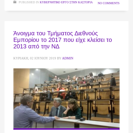
PUBLISHED IN
ΚΥΒΕΡΝΗΤΙΚΌ ΈΡΓΟ ΣΤΗΝ ΚΑΣΤΟΡΙΆ
NO COMMENTS
Άνοιγμα του Τμήματος Διεθνούς
Εμπορίου το 2017 που είχε κλείσει το
2013 από την ΝΔ
ΚΥΡΙΑΚΉ, 02 ΙΟΥΝΊΟΥ 2019
BY
ADMIN