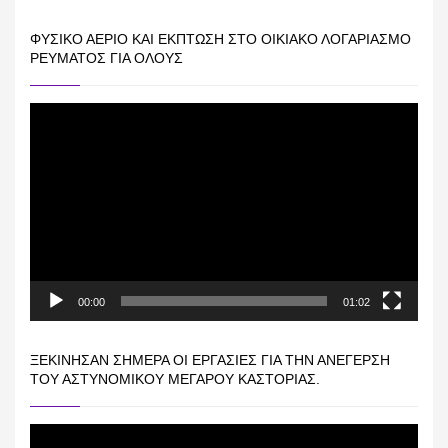
ΦΥΣΙΚΌ ΑΈΡΙΟ ΚΑΙ ΕΚΠΤΩΣΗ ΣΤΟ ΟΙΚΙΑΚΌ ΛΟΓΑΡΙΑΣΜΌ
ΡΕΎΜΑΤΟΣ ΓΙΑ ΟΛΟΥΣ
Πρόγραμμα
Αναπαραγωγής
Βίντεο
00:00
01:02
ΞΕΚΊΝΗΣΑΝ ΣΉΜΕΡΑ ΟΙ ΕΡΓΑΣΊΕΣ ΓΙΑ ΤΗΝ ΑΝΈΓΕΡΣΗ
ΤΟΥ ΑΣΤΥΝΟΜΙΚΟΎ ΜΕΓΆΡΟΥ ΚΑΣΤΟΡΙΆΣ.
Πρόγραμμα