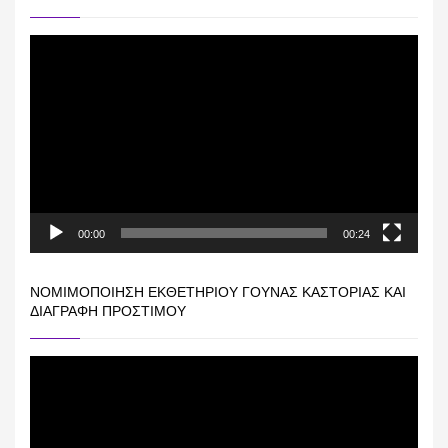
Πρόγραμμα
Αναπαραγωγής
Βίντεο
00:00
00:24
ΝΟΜΙΜΟΠΟΊΗΣΗ ΕΚΘΕΤΗΡΊΟΥ ΓΟΎΝΑΣ ΚΑΣΤΟΡΙΆΣ ΚΑΙ
ΔΙΑΓΡΑΦΉ ΠΡΟΣΤΊΜΟΥ
Πρόγραμμα
Αναπαραγωγής
Βίντεο