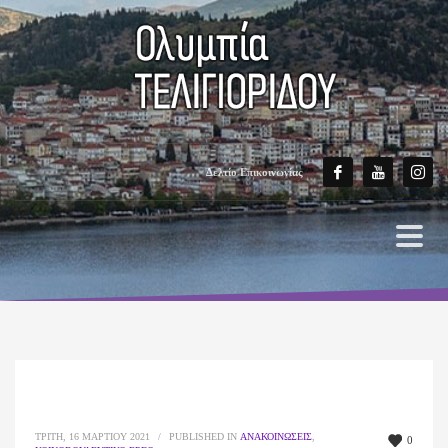
Δελτίο Επικοινωνίας
ΤΡΊΤΗ, 16 ΜΑΡΤΊΟΥ 2021
/
PUBLISHED IN
ΑΝΑΚΟΙΝΏΣΕΙΣ
,
0