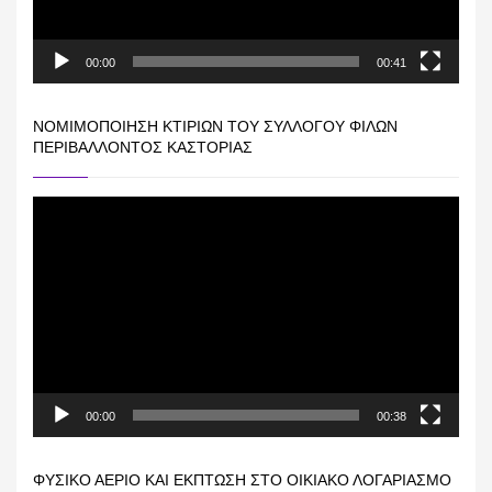
00:00
00:41
ΝΟΜΙΜΟΠΟΊΗΣΗ ΚΤΙΡΊΩΝ ΤΟΥ ΣΥΛΛΌΓΟΥ ΦΊΛΩΝ
ΠΕΡΙΒΆΛΛΟΝΤΟΣ ΚΑΣΤΟΡΙΆΣ
Πρόγραμμα
Αναπαραγωγής
Βίντεο
00:00
00:38
ΦΥΣΙΚΌ ΑΈΡΙΟ ΚΑΙ ΕΚΠΤΩΣΗ ΣΤΟ ΟΙΚΙΑΚΌ ΛΟΓΑΡΙΑΣΜΌ