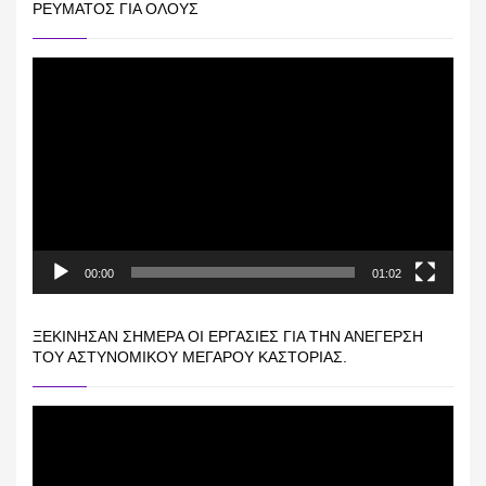
ΡΕΎΜΑΤΟΣ ΓΙΑ ΟΛΟΥΣ
Πρόγραμμα
Αναπαραγωγής
Βίντεο
00:00
01:02
ΞΕΚΊΝΗΣΑΝ ΣΉΜΕΡΑ ΟΙ ΕΡΓΑΣΊΕΣ ΓΙΑ ΤΗΝ ΑΝΈΓΕΡΣΗ
ΤΟΥ ΑΣΤΥΝΟΜΙΚΟΎ ΜΕΓΆΡΟΥ ΚΑΣΤΟΡΙΆΣ.
Πρόγραμμα
Αναπαραγωγής
Βίντεο