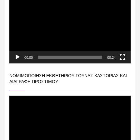
Αναπαραγωγής
Βίντεο
00:00
00:24
ΝΟΜΙΜΟΠΟΊΗΣΗ ΕΚΘΕΤΗΡΊΟΥ ΓΟΎΝΑΣ ΚΑΣΤΟΡΙΆΣ ΚΑΙ
ΔΙΑΓΡΑΦΉ ΠΡΟΣΤΊΜΟΥ
Πρόγραμμα
Αναπαραγωγής
Βίντεο