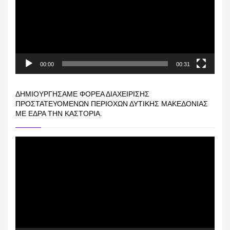
00:00
00:31
ΔΗΜΙΟΥΡΓΉΣΑΜΕ ΦΟΡΈΑ ΔΙΑΧΕΊΡΙΣΗΣ
ΠΡΟΣΤΑΤΕΥΌΜΕΝΩΝ ΠΕΡΙΟΧΏΝ ΔΥΤΙΚΉΣ ΜΑΚΕΔΟΝΊΑΣ
ΜΕ ΈΔΡΑ ΤΗΝ ΚΑΣΤΟΡΙΆ.
Πρόγραμμα
Αναπαραγωγής
Βίντεο